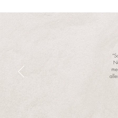
“S
Ne
meh
alle