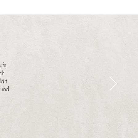
ufs
ch
ärt
 und