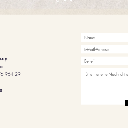
ke-up
adt
76 964 29
r