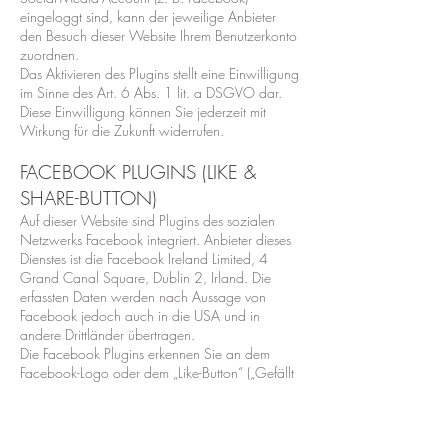
eingeloggt sind, kann der jeweilige Anbieter
den Besuch dieser Website Ihrem Benutzerkonto
zuordnen.
Das Aktivieren des Plugins stellt eine Einwilligung
im Sinne des Art. 6 Abs. 1 lit. a DSGVO dar.
Diese Einwilligung können Sie jederzeit mit
Wirkung für die Zukunft widerrufen.
FACEBOOK PLUGINS (LIKE &
SHARE-BUTTON)
Auf dieser Website sind Plugins des sozialen
Netzwerks Facebook integriert. Anbieter dieses
Dienstes ist die Facebook Ireland Limited, 4
Grand Canal Square, Dublin 2, Irland. Die
erfassten Daten werden nach Aussage von
Facebook jedoch auch in die USA und in
andere Drittländer übertragen.
Die Facebook Plugins erkennen Sie an dem
Facebook-Logo oder dem „Like-Button“ („Gefällt
mir“) auf dieser Website. Eine Übersicht über die
Facebook Plugins finden Sie
hier:
https://developers.facebook.com/docs/