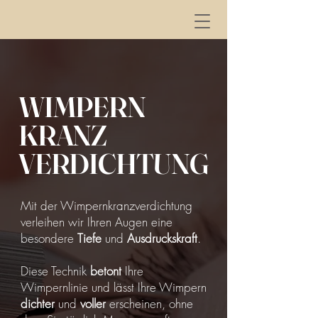
WIMPERN
KRANZ
VERDICHTUNG
Mit der Wimpernkranzverdichtung
verleihen wir Ihren Augen eine
besondere
Tiefe
und
Ausdruckskraft
.
Diese Technik
betont
Ihre
Wimpernlinie und lässt Ihre Wimpern
dichter
und
voller
erscheinen, ohne