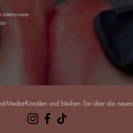
 intensivere
ass
.
ial-Media-Kanälen und bleiben Sie über die neues