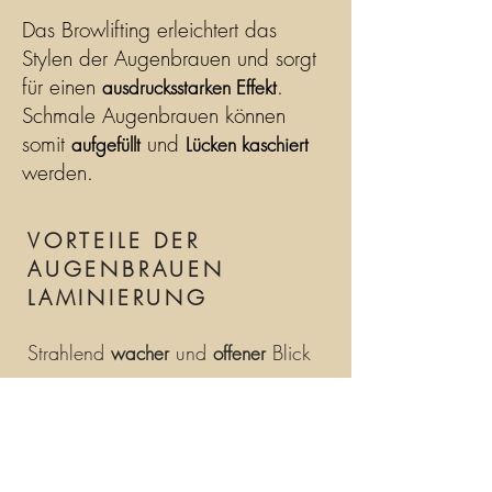
Das Browlifting erleichtert das
Stylen der Augenbrauen und sorgt
für einen
.
ausdrucksstarken Effekt
Schmale Augenbrauen können
somit
und
aufgefüllt
Lücken kaschiert
werden.
VORTEILE DER
AUGENBRAUEN
LAMINIERUNG
Strahlend
und
Blick
wacher
offener
Dünne Augenbrauen können durch
die Augenbrauenlaminierung wieder
und
aussehen
voller
dichter