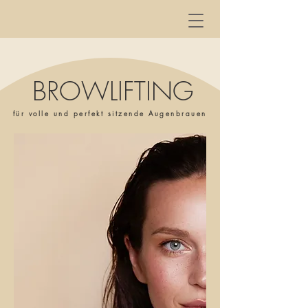
BROWLIFTING
für volle und perfekt sitzende Augenbrauen